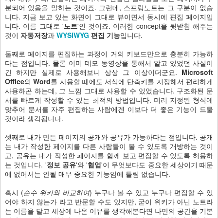
분되어 있음을 말하는 것이죠. 그런데, 스프링노트는 그 구분이 없습
니다. 지금 보고 있는 화면이 그대로 뷰이면서 동시에 편집 페이지입
니다. 이름 그대로 '
노트
'인 것이죠. 이러한 concept을 뒷받침 해주는
것이
자동저장
과
WYSIWYG
편집 기능
입니다.
둘째로 페이지를 편집하는 과정이 거의 키보드만으로 충분히 가능하
다는 점입니다. 물론 이미 데모 동영상을 통해서 알고 있었던 사실이
긴 하지만 실제로 사용해보니 상상 그 이상이더군요.
Microsoft
Office
의
Word
를 사용할 때에도 서식에 단축키를 지정해서 편리하게
사용하곤 하는데, 그 느낌 그대로 사용할 수 있었습니다. 구조화된 문
서를 빠르게 작성할 수 있는 최적의 방법입니다. 미리 지정된 형식에
맞추어 문서를 자주 편집하는 사람에겐 이보다 더 좋은 기능이 드물
것이라 생각됩니다.
셋째로 내가 만든 페이지의 공개와 공유가 가능하다는 점입니다. 공개
는 내가 작성한 페이지를 다른 사람들이 볼 수 있도록 개방하는 것이
고, 공유는 내가 작성한 페이지를 함께 보고 편집할 수 있도록 허용하
는 것입니다. '
정보 공유
'와 '
협업
'이 무엇보다도 중요한 세상이기 때문
에 없어서는 안될 매우 중요한 기능임에 틀림 없습니다.
혹시 (
순수 위키와 비교하여
) 누구나 볼 수 있고 누구나 편집할 수 있
어야 하지 않는가 라고 반문할 수도 있지만, 굳이 위키가 아닌 노트라
는 이름을 달고 세상에 나온 이유를 생각해본다면 나만의 공간을 기본