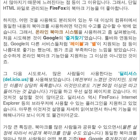
서 많아지기 때문에 느려진다는 점 등이 그 이유입니다. 그래서, 단일
HTML 파일로 관리되는
FireFox
의 북마크 기능을 더 좋아합니다.
하지만, 어떤 것을 사용해도 분리되어 있는 두 대 이상의 컴퓨터에서
동일한 내용의 북마크를 사용하려면 약간의 수고를 감수할 수 밖에 없
습니다. 그래서,
온라인 북마크 시스템
을 사용하려고 좀 살펴봤는데,
처음 시도해본 것이
Google
의 '
즐겨찾기
'였습니다. 툴바와 연동되는
점, Google의 다른 서비스들처럼 '
레이블
'과 '
별
'이 지원되는 점 등이
나름대로 좋기는 했는데, 뭔가 조금 부족하다는 느낌을 받았습니다.
순수하게 온라인 북마크 기능만을 지원하는 그 이상은 아니었던 것이
죠.
그 다음 시도로서, 많은 사람들이 사용한다는 '
딜리셔스
(del.icio.us)
'를 사용해보았습니다. (
예전부터 느꼈던 것이지만, 도메
인 이름이 상당히 독특합니다. 이것만으로도 기본 50점 이상은 따고
들어가는 것 같습니다.
) 가입을 하고 우선 설정 페이지로 갔습니다. 이
것저것 설정할 것이 많더군요. 딜리셔스 역시 FireFox나 Internet
Explorer 등의 브라우저에 사용할 수 있는 플러그인을 지원하고 있었
습니다. 아무튼 이것저것 설명을 자세히 읽어보면서 하나씩 기능을 이
해해나가다 보니 이게 또 물건이더군요.
가장 큰 특징은, 북마크를 많은 사람들과 공유할 수 있으면서(
물론 설
정에 따라서 비공개 북마크를 만들 수도 있습니다.
) 동일한 북마크를
얼마나 많은 사람들이 어떤 분류 기준(
tag
, Google 즐겨찾기의 레이