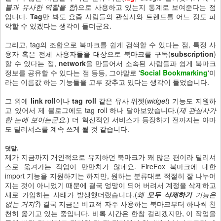
블과 유사한 역할을 함
)으로 사용하고 있는지 통계로 보여준다는 점
입니다.
Tag
만 봐도 요즘 사람들의 관심사와 트렌드를 어느 정도 파
악할 수 있겠다는 생각이 들더군요.
그리고, tag의 조합으로 북마크를 쉽게 검색할 수 있다는 점, 특정 사
용자 혹은 전체 사용자들을 대상으로 북마크를 구독(
subscription
)
할 수 있다는 점,
network
을 만들어서 소속된 사람들과 쉽게 북마크
정보를 공유할 수 있다는 점 등등, 그야말로 '
Social Bookmarking
'이
라는 이름값 하는 기능들을 고루 갖추고 있다는 생각이 들었습니다.
그 외에
link roll
이나
tag roll
같은 유사 위젯(
widget
) 기능도 지원하
고 있어서 제 블로그에도 tag roll 하나 달아보았습니다.(
제 관심사가
한 눈에 보이는군요.
) 더 혁신적인 서비스가 등장하기 전까지는 아마
도 딜리셔스를 계속 쓰게 될 것 같습니다.
덧말.
제가 지금까지 개인적으로 유지하던 북마크가 꽤 많은 편이라 딜리셔
스로 옮겨가는 작업이 만만치가 않네요. FireFox 북마크에 대한
import 기능을 지원하기는 하지만, 원하는 분류대로 적절히 잘 나누어
지는 것이 아니었기 때문에 결국 엉망이 되어 버려서 계정을 삭제하고
새로 가입하는 사태가 발생했더랬습니다.(
왜
모두 삭제하기
기능은
없는 거지?
) 결국 지금은 비교적 자주 사용하는 북마크부터 하나씩 천
천히 옮기고 있는 중입니다. 비록 시간은 한참 걸리겠지만, 이 작업을