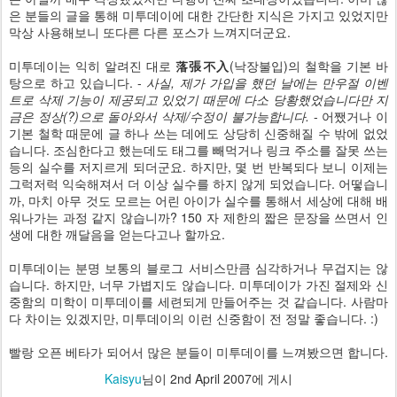
은 분들의 글을 통해 미투데이에 대한 간단한 지식은 가지고 있었지만
막상 사용해보니 또다른 다른 포스가 느껴지더군요.
미투데이는 익히 알려진 대로
落張不入
(낙장불입)의 철학을 기본 바
탕으로 하고 있습니다. -
사실, 제가 가입을 했던 날에는 만우절 이벤
트로 삭제 기능이 제공되고 있었기 때문에 다소 당황했었습니다만 지
금은 정상(?)으로 돌아와서 삭제/수정이 불가능합니다.
- 어쨌거나 이
기본 철학 때문에 글 하나 쓰는 데에도 상당히 신중해질 수 밖에 없었
습니다. 조심한다고 했는데도 태그를 빼먹거나 링크 주소를 잘못 쓰는
등의 실수를 저지르게 되더군요. 하지만, 몇 번 반복되다 보니 이제는
그럭저럭 익숙해져서 더 이상 실수를 하지 않게 되었습니다. 어떻습니
까, 마치 아무 것도 모르는 어린 아이가 실수를 통해서 세상에 대해 배
워나가는 과정 같지 않습니까? 150 자 제한의 짧은 문장을 쓰면서 인
생에 대한 깨달음을 얻는다고나 할까요.
미투데이는 분명 보통의 블로그 서비스만큼 심각하거나 무겁지는 않
습니다. 하지만, 너무 가볍지도 않습니다. 미투데이가 가진 절제와 신
중함의 미학이 미투데이를 세련되게 만들어주는 것 같습니다. 사람마
다 차이는 있겠지만, 미투데이의 이런 신중함이 전 정말 좋습니다. :)
빨랑 오픈 베타가 되어서 많은 분들이 미투데이를 느껴봤으면 합니다.
Kaisyu
님이
2nd April 2007
에 게시