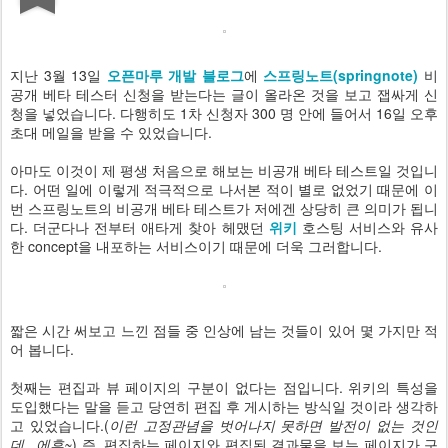
지난 3월 13일
오픈마루 개발 블로그
에
스프링노트(springnote)
비
공개 베타 테스터 신청을 받는다는 글이 올라온 것을 보고 잽싸게 신
청을 넣었습니다. 다행히도 1차 신청자 300 명 안에 들어서 16일 오후
초대 메일을 받을 수 있었습니다.
아마도 이것이 제 평생 처음으로 해보는 비공개 베타 테스트일 것입니
다. 어떤 일에 이렇게 적극적으로 나서본 적이 별로 없었기 때문에 이
번 스프링노트의 비공개 베타 테스트가 저에겐 상당히 큰 의미가 됩니
다. 더군다나 전부터 애타게 찾아 헤맸던
위키
호스팅 서비스와 유사
한 concept을 내포하는 서비스이기 때문에 더욱 그러합니다.
짧은 시간 써보고 느낀 점들 중 인상에 남는 것들이 있어 몇 가지만 적
어 봅니다.
첫째는 편집과 뷰 페이지의 구분이 없다는 점입니다. 위키의 특성을
도입했다는 말을 듣고 당연히 편집 후 게시하는 방식일 것이라 생각하
고 있었습니다.(
이런 고정관념을 벗어나지 못하면 발전이 없는 것인
데.. 에휴~
) 즉, 편집하는 페이지와 편집된 결과물을 보는 페이지가 구