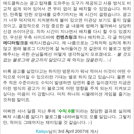
애드클릭스는 광고 탑재를 도와주는 도구가 제공되고 사용 방식도 비
교적 쉽게 되어 있어서 큰 무리 없이 잘 배치할 수 있었습니다. 하지
만, 만족할 만한 모양새를 갖추기까지는 꽤 시간이 걸렸습니다. 광고
가 너무 덕지덕지 지저분하게 붙어 있으면 미관상 보기도 좋지 않을
것이고, 결정적으로 가장 중요한 글 내용에 방해가 될까봐서 상당히
신경 쓰이더군요. 차차 시간이 지나면서 배치를 다시 할 수도 있겠지
만, 우선은 우측 사이드바에
컨텐츠링크
하나 배치하고, 각 글 하단에
에디터링크
를 배치시켰습니다. 제 나름으로는 그럭저럭 심하게 튀지
않고 원래 블로그 디자인에 잘 녹아들어간 것 같은데 이 블로그 방문
해주시는 귀한 손님들께선 어떻게 생각하실지 모르겠네요. -
볼 것도
없는 블로그에 광고까지 달았다고 욕 먹지는 않을런지... :-(
비록 광고를 실었다고는 하지만 방문자가 워낙 적어서 이것이 어떤 수
익으로 이어질 수 있으리란 기대는 별로 하지 않고 있습니다. 물론 아
주 적은 수준이라도 수익이 발생하면 당연히 좋은 일이겠지만 지금은
이런 방식의 광고가 이 블로그에 어떤 영향을 주게 되는지 지켜보고
싶다는 마음이 더 강합니다. 마치 하나의 시뮬레이션 게임을 즐기는
것처럼 말이죠.
어쩌면 서너 달쯤 지난 후에 '
수익 0원
'이라는 참담한 결과로 실의에
빠져 시름시름 앓다가 블로그를 내려버릴지도 모를 일입니다. 그렇지
만, 적어도 그때까지는 재미있을 것 같습니다. ;-)
Kaisyu
님이
3rd April 2007
에 게시