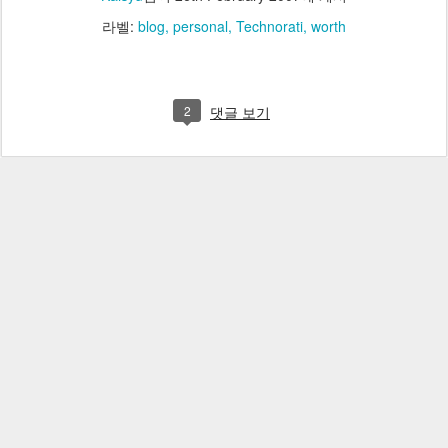
라벨:
blog
personal
Technorati
worth
2
댓글 보기