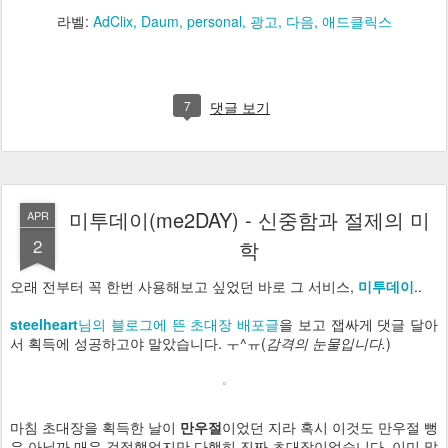
라벨:
AdClix
Daum
personal
광고
다음
애드클릭스
7
댓글 보기
미투데이(me2DAY) - 신중함과 절제의 미
APR
2
학
오래 전부터 꼭 한번 사용해보고 싶었던 바로 그 서비스,
미투데이
..
steelheart
님의 블로그에 뜬 초대장 배포글
을 보고 잽싸게 댓글 달아
서 획득에 성공하고야 말았습니다. ㅜ^ㅠ(
감격의 눈물입니다.
)
마침 초대장을 획득한 날이
만우절
이었던 지라 혹시 이것도 만우절 뻥
은 아닐까 매우 걱정했었지만 다행히 진짜 초대장이었습니다. 이미 많