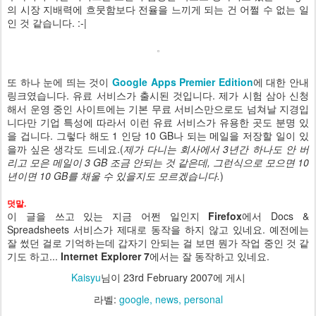
의 시장 지배력에 흐뭇함보다 전율을 느끼게 되는 건 어쩔 수 없는 일
인 것 같습니다. :-|
또 하나 눈에 띄는 것이
Google Apps Premier Edition
에 대한 안내
링크였습니다. 유료 서비스가 출시된 것입니다. 제가 시험 삼아 신청
해서 운영 중인 사이트에는 기본 무료 서비스만으로도 넘쳐날 지경입
니다만 기업 특성에 따라서 이런 유료 서비스가 유용한 곳도 분명 있
을 겁니다. 그렇다 해도 1 인당 10 GB나 되는 메일을 저장할 일이 있
을까 싶은 생각도 드네요.(
제가 다니는 회사에서 3년간 하나도 안 버
리고 모은 메일이 3 GB 조금 안되는 것 같은데, 그런식으로 모으면 10
년이면 10 GB를 채울 수 있을지도 모르겠습니다.
)
덧말.
이 글을 쓰고 있는 지금 어쩐 일인지
Firefox
에서 Docs &
Spreadsheets 서비스가 제대로 동작을 하지 않고 있네요. 예전에는
잘 썼던 걸로 기억하는데 갑자기 안되는 걸 보면 뭔가 작업 중인 것 같
기도 하고...
Internet Explorer 7
에서는 잘 동작하고 있네요.
Kaisyu
님이
23rd February 2007
에 게시
라벨:
google
news
personal