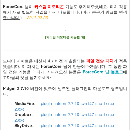
ForceCore
님이
커스텀 이모티콘
기능도 추가해주셨네요. 패치 적용
해서 새로 빌드한 파일을 다시 배포합니다. (
아래 본문의 링크를 변경
했습니다.
) --
2011.02.23
[커스텀 이모티콘 사용한 예]
드디어 네이트온 메신저 4.x 버전과 호환되는
파일 전송 패치
가 적용
됐습니다. 이 패치는
ForceCore
님이 만들어주셨습니다. 그 동안 파
일 전송 기능을 애타게 기다려오신 분들은
ForceCore 님 블로그
에
고마움의 댓글 남겨주세요~
Pidgin 2.7.10
버전에 맞추어 빌드된 플러그인의 다운로드 링크입니
다.
MediaFire
:
pidgin-nateon-2.7.10-svn147+mc+fx+ce-
2.exe
Dropbox
:
pidgin-nateon-2.7.10-svn147+mc+fx+ce-
2.exe
SkyDrive
:
pidgin-nateon-2.7.10-svn147+mc+fx+ce-