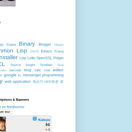
h
Binary
Blogger
pp Engine
Clojure
mmon Lisp
Emacs
Erlang
DVCS
Installer
Lisp
Lotto
OpenSSL
Pidgin
CL
Source Insight
Symbian
Total
editor
blog
calc
barcode
chat
nder
google
messenger
programming
or
irc
ty
web application
계산기
네이트온
로
riptions & Banners
u on feedburner