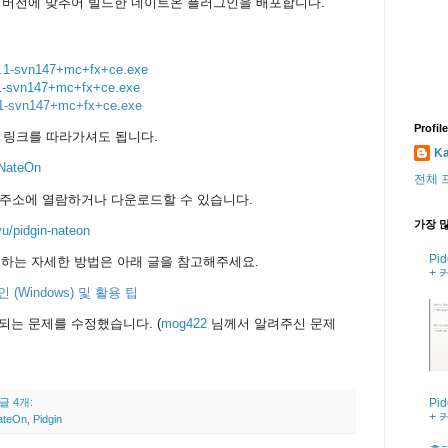
 버전에 맞추어 빌드한 네이트온 플러그인을 배포합니다.
10.1-svn147+mc+fx+ce.exe
.1-svn147+mc+fx+ce.exe
0.1-svn147+mc+fx+ce.exe
Profile
 링크를 따라가셔도 됩니다.
Ka
 NateOn
전체 
 주소에 열람하거나 다운로드할 수 있습니다.
가장 많
yu/pidgin-nateon
Pi
사용하는 자세한 방법은 아래 글을 참고해주세요.
+ 
 (Windows) 및 활용 팁
sh되는 문제를 수정했습니다. (
mog422
님께서 알려주신 문제
Pi
글 4개:
+ 
ateOn
,
Pidgin