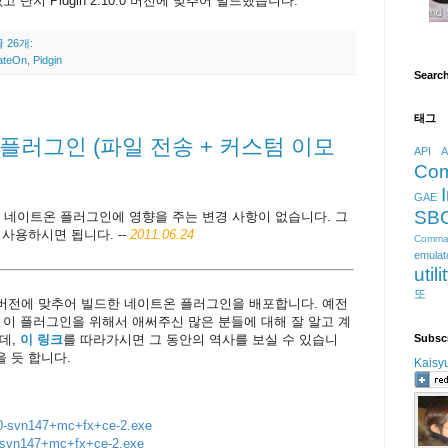
단지 Pidgin 2.10.0 버전에 맞추어 빌드했습니다.
 26개:
ateOn
,
Pidgin
Searc
태그
이트온 플러그인 (파일 전송 + 커스텀 이모
API
A
Co
GAE
SB
네이트온 플러그인에 영향을 주는 변경 사항이 없습니다. 그
 사용하시면 됩니다. --
2011.06.24
Comma
emulat
utili
또
버전에 맞추어 빌드한 네이트온 플러그인을 배포합니다. 예전
 이 플러그인을 위해서 애써주신 많은 분들에 대해 잘 알고 계
Subsc
데,
이 링크
를 따라가시면 그 동안의 역사를 보실 수 있습니
을 듯 합니다.
Kaisy
8.0-svn147+mc+fx+ce-2.exe
0-svn147+mc+fx+ce-2.exe