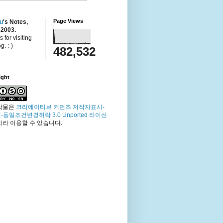
Page Views
u
's Notes,
 2003.
 for visiting
g. :-)
482,532
ight
작물은
크리에이티브 커먼즈 저작자표시-
-동일조건변경허락 3.0 Unported 라이선
따라 이용할 수 있습니다.