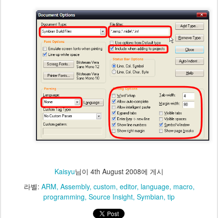
Kaisyu
님이
4th August 2008
에 게시
라벨:
ARM
Assembly
custom
editor
language
macro
programming
Source Insight
Symbian
tip