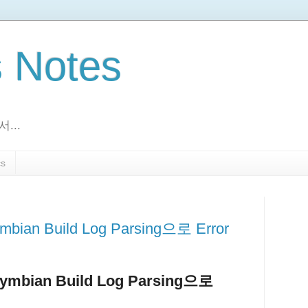
s Notes
...
s
mbian Build Log Parsing으로 Error
ymbian Build Log Parsing으로