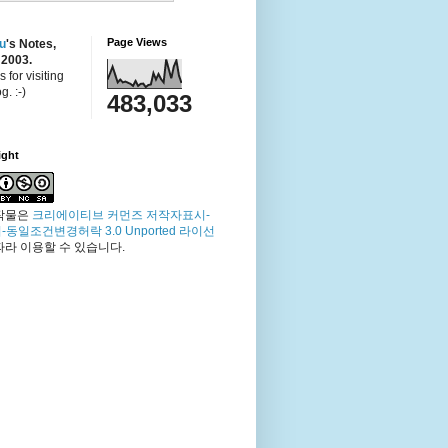
Page Views
u
's Notes,
 2003.
 for visiting
g. :-)
483,033
ight
작물은
크리에이티브 커먼즈 저작자표시-
-동일조건변경허락 3.0 Unported 라이선
따라 이용할 수 있습니다.