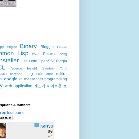
h
Binary
Blogger
pp Engine
Clojure
mmon Lisp
Emacs
Erlang
DVCS
Installer
Lisp
Lotto
OpenSSL
Pidgin
CL
Source Insight
Symbian
Total
editor
blog
calc
barcode
chat
nder
google
messenger
programming
or
irc
ty
web application
계산기
네이트온
로
riptions & Banners
u on feedburner