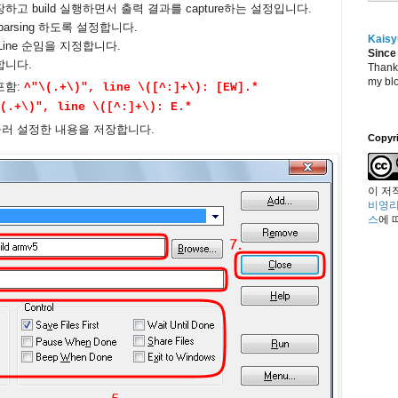
고 build 실행하면서 출력 결과를 capture하는 설정입니다.
 parsing 하도록 설정합니다.
Kaisy
le, Line 순임을 지정합니다.
Since
정합니다.
Thanks
my blo
 포함:
^"\(.+\)", line \([^:]+\): [EW].*
(.+\)", line \([^:]+\): E.*
러 설정한 내용을 저장합니다.
Copyr
이 저
비영리
스
에 