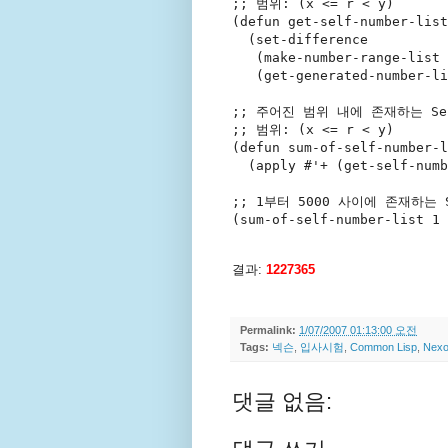
;; 
범위: (x <= r < y)
(
defun
get-self-number-list
  (set-difference
   (make-number-range-list 
   (get-generated-number-li
;; 
주어진 범위 내에 존재하는 Sel
;; 
범위: (x <= r < y)
(
defun
sum-of-self-number-l
  (apply #'+ (get-self-numb
;; 
1부터 5000 사이에 존재하는 S
(sum-of-self-number-list 1 
결과:
1227365
Permalink:
1/07/2007 01:13:00 오전
Tags:
넥슨
,
입사시험
,
Common Lisp
,
Nex
댓글 없음: