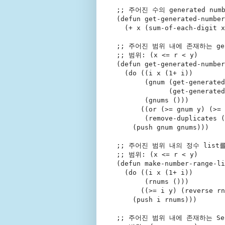
;; 
주어진 수의 generated num
(
defun
get-generated-number
  (+ x (sum-of-each-digit x
;; 
주어진 범위 내에 존재하는 gene
;; 
범위: (x <= r < y)
(
defun
get-generated-number
  (
do
 ((i x (1+ i))
       (gnum (get-generated
             (get-generated
       (gnums ()))
      ((or (>= gnum y) (>= 
       (remove-duplicates (
    (push gnum gnums)))
;; 
주어진 범위 내의 정수 list
;; 
범위: (x <= r < y)
(
defun
make-number-range-li
  (
do
 ((i x (1+ i))
       (rnums ()))
      ((>= i y) (reverse rn
    (push i rnums)))
;; 
주어진 범위 내에 존재하는 Self