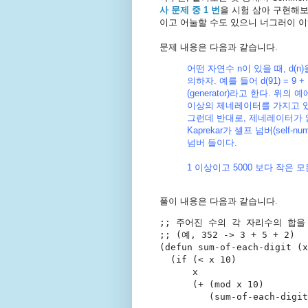
사 문제 중 1 번
을 시험 삼아 구현해
이고 어눌할 수도 있으니 너그러이 이해
문제 내용은 다음과 같습니다.
어떤 자연수 n이 있을 때, d(
의하자. 예를 들어 d(91) = 9 +
(generator)라고 한다. 위
이상의 제네레이터를 가지고 있는
그런데 반대로, 제네레이터가 
Kaprekar가 셀프 넘버(self-nu
넘버 들이다.
1 이상이고 5000 보다 작은 
풀이 내용은 다음과 같습니다.
;; 
주어진 수의 각 자리수의 합을
;; 
(예, 352 -> 3 + 5 + 2)
(
defun
sum-of-each-digit
 (x
  (
if
 (< x 10)
      x
      (+ (mod x 10)
         (sum-of-each-digit