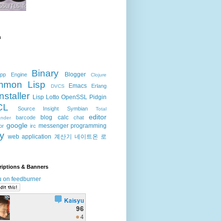
h
Binary
Blogger
pp Engine
Clojure
mmon Lisp
Emacs
Erlang
DVCS
Installer
Lisp
Lotto
OpenSSL
Pidgin
CL
Source Insight
Symbian
Total
editor
blog
calc
barcode
chat
nder
google
messenger
programming
or
irc
ty
web application
계산기
네이트온
로
riptions & Banners
u on feedburner