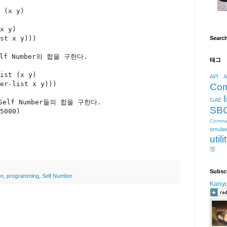
 (x y)
x y)
st x y)))
Searc
f Number의 합을 구한다.
태그
ist
 (x y)
API
A
er-list x y)))
Co
GAE
elf Number들의 합을 구한다.
SB
5000)
Comma
emulat
utili
또
Subsc
on
,
programming
,
Self Number
Kaisy