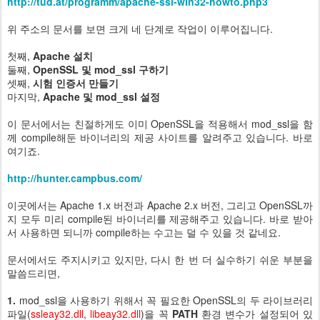
http://tud.at/programm/apache-ssl-win32-howto.php3
위 주소의 문서를 보면 크게 네 단계로 작업이 이루어집니다.
첫째,
Apache 설치
둘째,
OpenSSL 및 mod_ssl 구하기
셋째,
시험 인증서 만들기
마지막,
Apache 및 mod_ssl 설정
이 문서에서는 친절하게도 이미 OpenSSL을 적용해서 mod_ssl을 함
께 compile해둔 바이너리의 제공 사이트를 알려주고 있습니다. 바로
여기죠.
http://hunter.campbus.com/
이곳에서는 Apache 1.x 버전과 Apache 2.x 버전, 그리고 OpenSSL까
지 모두 미리 compile된 바이너리를 제공해주고 있습니다. 바로 받아
서 사용하면 되니까 compile하는 수고는 덜 수 있을 것 같네요.
문서에서도 주지시키고 있지만, 다시 한 번 더 실수하기 쉬운 부분을
말씀드리면,
1.
mod_ssl을 사용하기 위해서 꼭 필요한 OpenSSL의 두 라이브러리
파일(
ssleay32.dll
,
libeay32.dll
)을 꼭
PATH
환경 변수가 설정되어 있