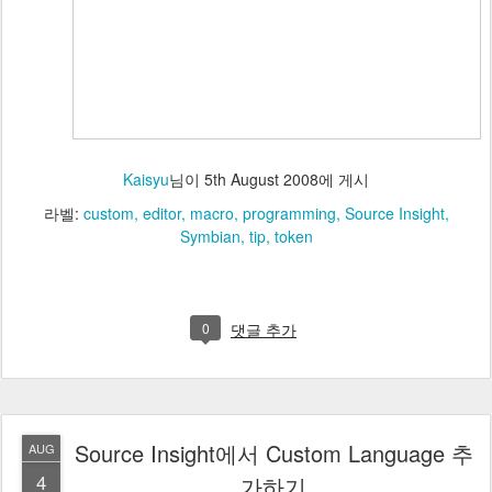
Kaisyu
님이
5th August 2008
에 게시
라벨:
custom
editor
macro
programming
Source Insight
Symbian
tip
token
0
댓글 추가
Source Insight에서 Custom Language 추
AUG
4
가하기