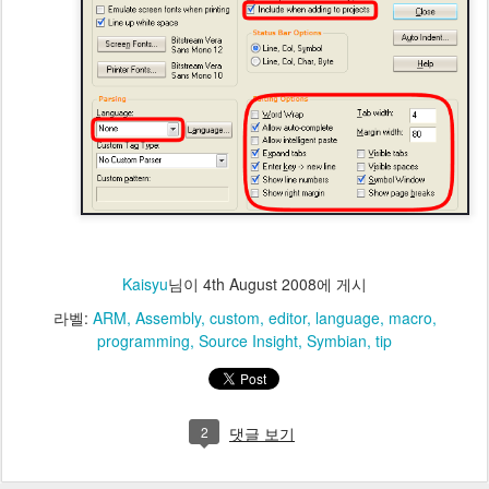
Kaisyu
님이
4th August 2008
에 게시
라벨:
ARM
Assembly
custom
editor
language
macro
programming
Source Insight
Symbian
tip
2
댓글 보기