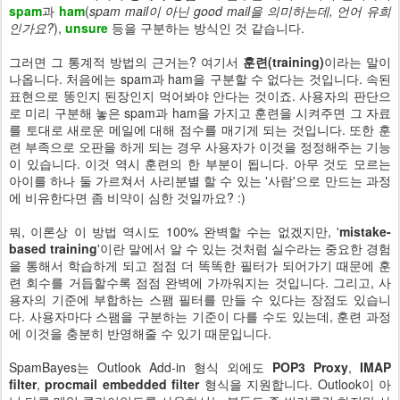
spam
과
ham
(
spam mail이 아닌 good mail을 의미하는데, 언어 유희
인가요?
),
unsure
등을 구분하는 방식인 것 같습니다.
그러면 그 통계적 방법의 근거는? 여기서
훈련(training)
이라는 말이
나옵니다. 처음에는 spam과 ham을 구분할 수 없다는 것입니다. 속된
표현으로 똥인지 된장인지 먹어봐야 안다는 것이죠. 사용자의 판단으
로 미리 구분해 놓은 spam과 ham을 가지고 훈련을 시켜주면 그 자료
를 토대로 새로운 메일에 대해 점수를 매기게 되는 것입니다. 또한 훈
련 부족으로 오판을 하게 되는 경우 사용자가 이것을 정정해주는 기능
이 있습니다. 이것 역시 훈련의 한 부분이 됩니다. 아무 것도 모르는
아이를 하나 둘 가르쳐서 사리분별 할 수 있는 '사람'으로 만드는 과정
에 비유한다면 좀 비약이 심한 것일까요? :)
뭐, 이론상 이 방법 역시도 100% 완벽할 수는 없겠지만, '
mistake-
based training
'이란 말에서 알 수 있는 것처럼 실수라는 중요한 경험
을 통해서 학습하게 되고 점점 더 똑똑한 필터가 되어가기 때문에 훈
련 회수를 거듭할수록 점점 완벽에 가까워지는 것입니다. 그리고, 사
용자의 기준에 부합하는 스팸 필터를 만들 수 있다는 장점도 있습니
다. 사용자마다 스팸을 구분하는 기준이 다를 수도 있는데, 훈련 과정
에 이것을 충분히 반영해줄 수 있기 때문입니다.
SpamBayes는 Outlook Add-in 형식 외에도
POP3 Proxy
,
IMAP
filter
,
procmail embedded filter
형식을 지원합니다. Outlook이 아