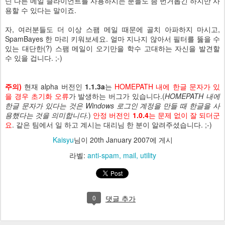
닌 다른 메일 클라이언트를 사용하시는 분들도 좀 번거롭긴 하지만 사
용할 수 있다는 말이죠.
자, 여러분들도 더 이상 스팸 메일 때문에 골치 아파하지 마시고,
SpamBayes 한 마리 키워보세요. 얼마 지나지 않아서 필터를 뚫을 수
있는 대단한(?) 스팸 메일이 오기만을 학수 고대하는 자신을 발견할
수 있을 겁니다. ;-)
주의)
현재 alpha 버전인
1.1.3a
는
HOMEPATH 내에 한글 문자가 있
을 경우 초기화 오류
가 발생하는 버그가 있습니다.(
HOMEPATH 내에
한글 문자가 있다는 것은 Windows 로그인 계정을 만들 때 한글을 사
용했다는 것을 의미합니다.
)
안정 버전인
1.0.4
는 문제 없이 잘 되더군
요
. 같은 팀에서 일 하고 계시는 대리님 한 분이 알려주셨습니다. ;-)
Kaisyu
님이
20th January 2007
에 게시
라벨:
anti-spam
mail
utility
0
댓글 추가