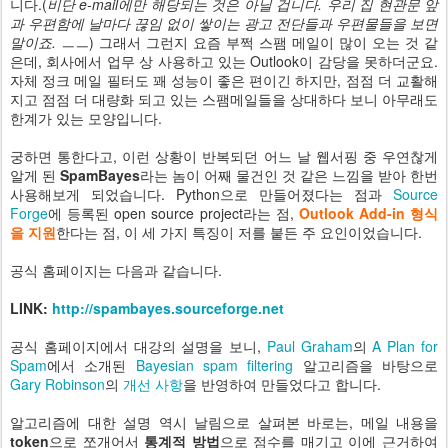
니다.(
비단 e-mail에만 해당되는 것은 아닐 겁니다. 우리 집 현관문 앞
과 우편함에 날마다 끊임 없이 쌓이는 광고 전단들과 우편물들을 보면
말이죠. ㅡㅡ
) 그래서 그런지 요즘 부쩍 스팸 메일이 많이 오는 것 같
은데, 회사에서 업무 상 사용하고 있는 Outlook이 감당을 못하더군요.
자체 정크 메일 필터도 꽤 성능이 좋은 편이긴 하지만, 점점 더 교활해
지고 점점 더 대량화 되고 있는 스팸메일들을 상대하다 보니 아무래도
한계가 있는 모양입니다.
궁하면 통한다고, 이런 상황이 반복되던 어느 날 웹서핑 중 우연찮게
알게 된
SpamBayes
라는 놈이 어째 물건인 것 같은 느낌을 받아 한번
사용해보게 되었습니다. Python으로 만들어졌다는 점과
Source
Forge
에 등록된 open source project라는 점,
Outlook Add-in 형식
을 지원
한다는 점, 이 세 가지 특징이 저를 붙든 주 요인이었습니다.
공식 홈페이지는 다음과 같습니다.
LINK:
http://spambayes.sourceforge.net
공식 홈페이지에서 대강의 설명을 보니,
Paul Graham
의
A Plan for
Spam
에서 소개된
Bayesian spam filtering
알고리즘을 바탕으로
Gary Robinson
의
개선 사항
을 반영하여 만들었다고 합니다.
알고리즘에 대한 설명 역시 날림으로 살펴본 바로는, 메일 내용을
token
으로 쪼개어서
통계적 방법
으로 점수를 매기고 이에 근거하여