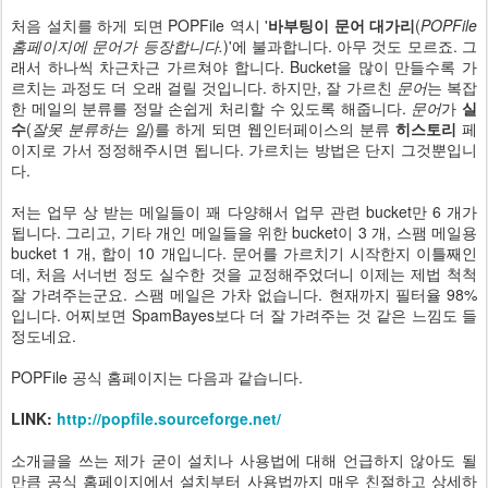
처음 설치를 하게 되면 POPFile 역시 '
바부팅이 문어 대가리
(
POPFile
홈페이지에 문어가 등장합니다.
)'에 불과합니다. 아무 것도 모르죠. 그
래서 하나씩 차근차근 가르쳐야 합니다. Bucket을 많이 만들수록 가
르치는 과정도 더 오래 걸릴 것입니다. 하지만, 잘 가르친
문어
는 복잡
한 메일의 분류를 정말 손쉽게 처리할 수 있도록 해줍니다.
문어
가
실
수
(
잘못 분류하는 일
)를 하게 되면 웹인터페이스의 분류
히스토리
페
이지로 가서 정정해주시면 됩니다. 가르치는 방법은 단지 그것뿐입니
다.
저는 업무 상 받는 메일들이 꽤 다양해서 업무 관련 bucket만 6 개가
됩니다. 그리고, 기타 개인 메일들을 위한 bucket이 3 개, 스팸 메일용
bucket 1 개, 합이 10 개입니다. 문어를 가르치기 시작한지 이틀째인
데, 처음 서너번 정도 실수한 것을 교정해주었더니 이제는 제법 척척
잘 가려주는군요. 스팸 메일은 가차 없습니다. 현재까지 필터율 98%
입니다. 어찌보면 SpamBayes보다 더 잘 가려주는 것 같은 느낌도 들
정도네요.
POPFile 공식 홈페이지는 다음과 같습니다.
LINK:
http://popfile.sourceforge.net/
소개글을 쓰는 제가 굳이 설치나 사용법에 대해 언급하지 않아도 될
만큼 공식 홈페이지에서 설치부터 사용법까지 매우 친절하고 상세하