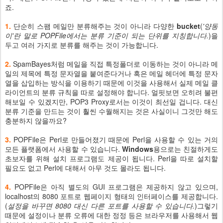
죠.
1.
단순히 스팸 메일만 분류해주는 것이 아니라 다양한
bucket
(
'양동
이'란 말로 POPFile에서는 분류 기준이 되는 단위를 지칭합니다.
)을
두고 여러 가지로 분류를 해주는 것이 가능합니다.
2.
SpamBayes처럼 메일을 직접 특정폴더로 이동하는 것이 아니라 메
일의 제목에 특정 문자열을 붙여준다거나 혹은 메일 헤더에 특정 문자
열을 삽입하는 방식을 이용하기 때문에 이것을 사용해서 실제 메일 클
라이언트의 분류 규칙을 따로 설정해야 합니다. 얼핏보면 오히려 불편
해보일 수 있겠지만, POP3 Proxy로서는 이것이 최선일 겁니다. 대신
분류 기준을 만드는 것이 훨씬 수월해지는 것은 사실이니 그것만 해도
충분하지 않을까요?
3.
POPFile은 Perl로 만들어졌기 때문에 Perl을 사용할 수 있는 거의
모든 플랫폼에서 사용할 수 있습니다.
Windows
용으로는 친절하게도
초보자를 위해 설치 프로그램도 제공이 됩니다. Perl을 따로 설치할
필요도 없고 Perl에 대해서 아무 것도 몰라도 됩니다.
4.
POPFile은 아직 별도의 GUI 프로그램은 제공하지 않고 있으며,
localhost의 8080 포트로 웹페이지 형태의 인터페이스를 제공합니다.
(
설정을 바꾸면 8080 대신 다른 포트를 사용할 수 있습니다.
)그렇기
때문에 설정이나 분류 오류에 대한 정정 등은 브라우저를 사용해서 웹