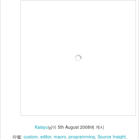
Kaisyu
님이
5th August 2008
에 게시
라벨:
custom
editor
macro
programming
Source Insight