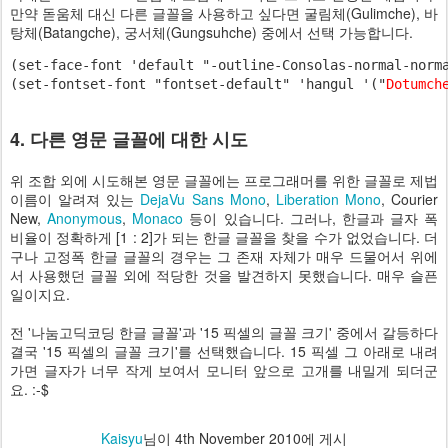
만약 돋움체 대신 다른 글꼴을 사용하고 싶다면 굴림체(Gulimche), 바
탕체(Batangche), 궁서체(Gungsuhche) 중에서 선택 가능합니다.
(set-face-font 'default "-outline-Consolas-normal-norm
(set-fontset-font "fontset-default" 'hangul '("
Dotumch
4. 다른 영문 글꼴에 대한 시도
위 조합 외에 시도해본 영문 글꼴에는 프로그래머를 위한 글꼴로 제법
이름이 알려져 있는
DejaVu Sans Mono
,
Liberation Mono
, Courier
New,
Anonymous
,
Monaco
등이 있습니다. 그러나, 한글과 글자 폭
비율이 정확하게 [1 : 2]가 되는 한글 글꼴을 찾을 수가 없었습니다. 더
구나 고정폭 한글 글꼴의 경우는 그 존재 자체가 매우 드물어서 위에
서 사용했던 글꼴 외에 적당한 것을 발견하지 못했습니다. 매우 슬픈
일이지요.
전 '나눔고딕코딩 한글 글꼴'과 '15 픽셀의 글꼴 크기' 중에서 갈등하다
결국 '15 픽셀의 글꼴 크기'를 선택했습니다. 15 픽셀 그 아래로 내려
가면 글자가 너무 작게 보여서 모니터 앞으로 고개를 내밀게 되더군
요. :-$
Kaisyu
님이
4th November 2010
에 게시