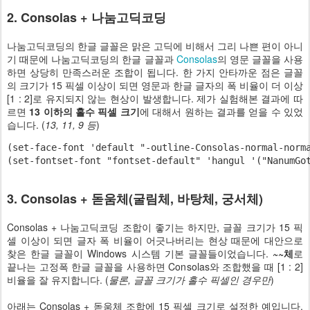
2. Consolas + 나눔고딕코딩
나눔고딕코딩의 한글 글꼴은 맑은 고딕에 비해서 그리 나쁜 편이 아니
기 때문에 나눔고딕코딩의 한글 글꼴과
Consolas
의 영문 글꼴을 사용
하면 상당히 만족스러운 조합이 됩니다. 한 가지 안타까운 점은 글꼴
의 크기가 15 픽셀 이상이 되면 영문과 한글 글자의 폭 비율이 더 이상
[1 : 2]로 유지되지 않는 현상이 발생합니다. 제가 실험해본 결과에 따
르면
13 이하의 홀수 픽셀 크기
에 대해서 원하는 결과를 얻을 수 있었
습니다. (
13, 11, 9 등
)
(set-face-font 'default "-outline-Consolas-normal-norm
(set-fontset-font "fontset-default" 'hangul '("NanumGo
3. Consolas + 돋움체(굴림체, 바탕체, 궁서체)
Consolas + 나눔고딕코딩 조합이 좋기는 하지만, 글꼴 크기가 15 픽
셀 이상이 되면 글자 폭 비율이 어긋나버리는 현상 때문에 대안으로
찾은 한글 글꼴이 Windows 시스템 기본 글꼴들이었습니다.
~~체
로
끝나는 고정폭 한글 글꼴을 사용하면 Consolas와 조합했을 때 [1 : 2]
비율을 잘 유지합니다. (
물론, 글꼴 크기가 홀수 픽셀인 경우만
)
아래는 Consolas + 돋움체 조합에 15 픽셀 크기로 설정한 예입니다.