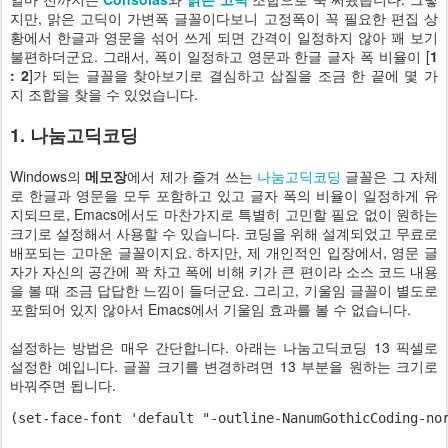
지만, 맑은 고딕이 가변폭 글꼴이다보니 고정폭이 꼭 필요한 편집 상
황에서 한글과 영문을 섞어 쓰게 되면 간격이 일정하지 않아 꽤 보기
불편하더군요. 그래서, 폭이 일정하고 영문과 한글 글자 폭 비율이 [
1
: 2
]가 되는 글꼴을 찾아보기로 결심하고 삽질을 조금 한 끝에 몇 가
지 조합을 찾을 수 있었습니다.
1. 나눔고딕코딩
Windows의
메모장
에서 제가 즐겨 쓰는
나눔고딕코딩
글꼴은 그 자체
로 한글과 영문을 모두 포함하고 있고 글자 폭의 비율이 일정하게 유
지되므로, Emacs에서도 마찬가지로 특별히 고민할 필요 없이 원하는
크기로 설정해서 사용할 수 있습니다. 코딩을 위해 설계되었고 무료로
배포되는 고마운 글꼴이지요. 하지만, 제 개인적인 입장에서, 영문 글
자가 자신의 공간에 꽉 차고 폭에 비해 키가 큰 편이라 소스 코드 내용
을 볼 때 조금 답답한 느낌이 들더군요. 그리고, 기울임 글꼴이 별도로
포함되어 있지 않아서 Emacs에서 기울임 효과를 볼 수 없습니다.
설정하는 방법은 매우 간단합니다. 아래는 나눔고딕코딩 13 픽셀로
설정한 예입니다. 글꼴 크기를 변경하려면 13 부분을 원하는 크기로
바꿔주면 됩니다.
(set-face-font 'default "-outline-NanumGothicCoding-no